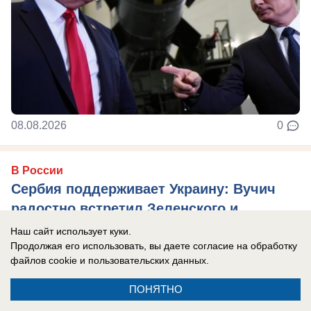
08.08.2026
0
В России
Сербия поддерживает Украину: Вучич
радостно встретил Зеленского и
подписал с ним меморандум «о
Наш сайт использует куки.
взаимопонимании»
Продолжая его использовать, вы даете согласие на обработку
файлов cookie
и пользовательских данных.
Сербия, традиционно считающаяся братской
России страной, окончательно отвернулась от
ПОНЯТНО
РФ.