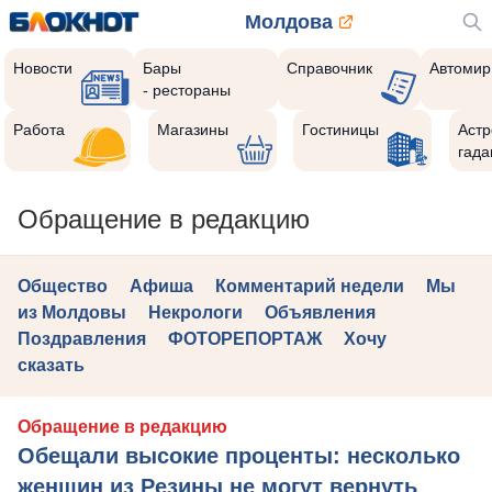
Молдова
Новости
Бары
Справочник
Автомир
- рестораны
Работа
Магазины
Гостиницы
Астр
гада
Обращение в редакцию
Общество
Афиша
Комментарий недели
Мы
из Молдовы
Некрологи
Объявления
Поздравления
ФОТОРЕПОРТАЖ
Хочу
сказать
Обращение в редакцию
Обещали высокие проценты: несколько
женщин из Резины не могут вернуть