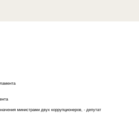
рламента
ента
начения министрами двух коррупционеров, - депутат