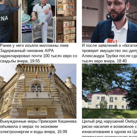
Ранее у него изъяли миллионы леев
И после заявлений о «богато
Задержанный чиновник AIPA
проверит имущество экс-деп
задекларировал почти 100 тысяч евро со
Александра Трубки после сд
свадьбы
вчера, 19:55
тысяч евро
вчера, 18:40
Вынужденные меры
Примэрия Кишинева
Целый ряд нарушений
Омбуд
объявила о мерах по экономии
риски насилия и возможное 
электроэнергии и воды
вчера, 16:09
изнасилования в одном из Ц
временного размещения
вчер