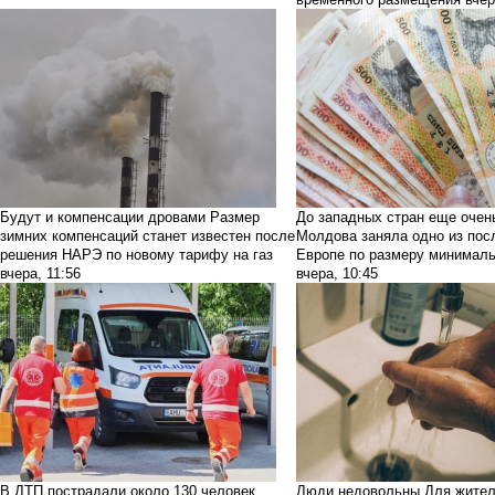
Будут и компенсации дровами
Размер
До западных стран еще очен
зимних компенсаций станет известен после
Молдова заняла одно из пос
решения НАРЭ по новому тарифу на газ
Европе по размеру минималь
вчера, 11:56
вчера, 10:45
В ДТП пострадали около 130 человек
Люди недовольны
Для жите