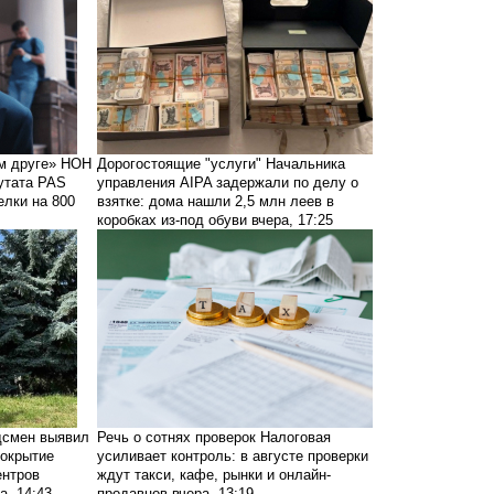
м друге»
НОН
Дорогостоящие "услуги"
Начальника
утата PAS
управления AIPA задержали по делу о
елки на 800
взятке: дома нашли 2,5 млн леев в
коробках из-под обуви
вчера, 17:25
смен выявил
Речь о сотнях проверок
Налоговая
сокрытие
усиливает контроль: в августе проверки
ентров
ждут такси, кафе, рынки и онлайн-
а, 14:43
продавцов
вчера, 13:19