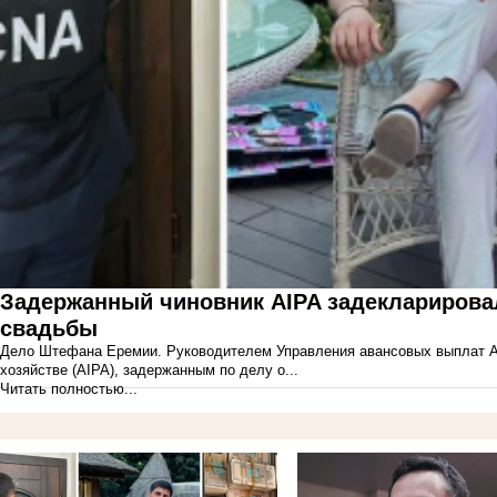
Задержанный чиновник AIPA задекларировал
свадьбы
Дело Штефана Еремии. Руководителем Управления авансовых выплат Аг
хозяйстве (AIPA), задержанным по делу о...
Читать полностью...