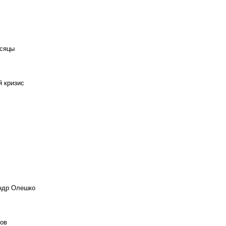
есяцы
й кризис
андр Олешко
ов