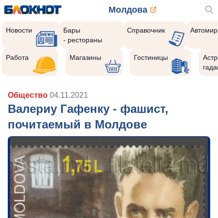
Молдова
Новости
Бары
Справочник
Автомир
- рестораны
Работа
Магазины
Гостиницы
Астр
гада
Общество
04.11.2021
Валериу Гафенку - фашист,
почитаемый в Молдове