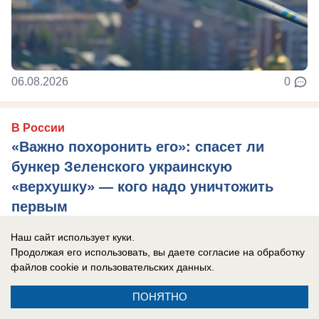
06.08.2026
0
В России
«Важно похоронить его»: спасет ли
бункер Зеленского украинскую
«верхушку» — кого надо уничтожить
первым
Украина осталась без ПВО и многие объекты
Наш сайт использует куки.
теперь не защищены.
Продолжая его использовать, вы даете согласие на обработку
файлов cookie
и пользовательских данных.
ПОНЯТНО