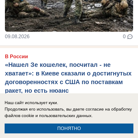
09.08.2026
0
В России
«Нашел Зе кошелек, посчитал - не
хватает»: в Киеве сказали о достигнутых
договоренностях с США по поставкам
ракет, но есть нюанс
Глава киевского режима признался, что просил
Наш сайт использует куки.
перехватчики у Израиля, но там даже за деньги
Продолжая его использовать, вы даете согласие на обработку
файлов cookie
и пользовательских данных.
не продали.
ПОНЯТНО