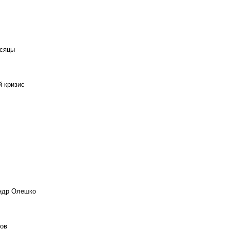
есяцы
й кризис
андр Олешко
ов