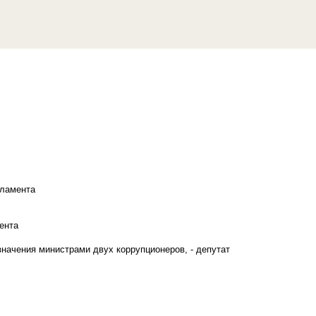
рламента
ента
начения министрами двух коррупционеров, - депутат