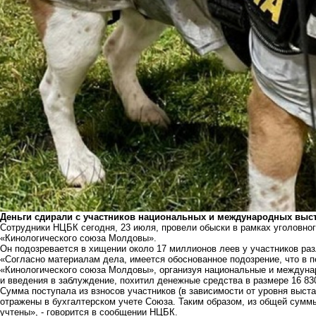
Деньги сдирали с участников национальных и международных выст
Сотрудники НЦБК сегодня, 23 июля, провели обыски в рамках уголовног
«Кинологического союза Молдовы».
Он подозревается в хищении около 17 миллионов леев у участников р
«Согласно материалам дела, имеется обоснованное подозрение, что в п
«Кинологического союза Молдовы», организуя национальные и междуна
и введения в заблуждение, похитил денежные средства в размере 16 83
Сумма поступала из взносов участников (в зависимости от уровня выст
отражены в бухгалтерском учете Союза. Таким образом, из общей суммы
учтены», - говорится в сообщении НЦБК.