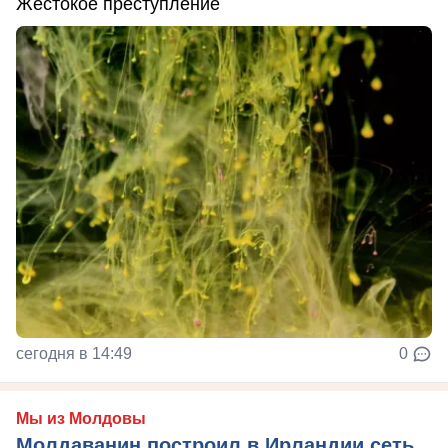
Жестокое преступление
сегодня в 14:49
0
Мы из Молдовы
Молдаванин построил в Ирландии сеть