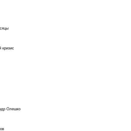
есяцы
й кризис
андр Олешко
ов