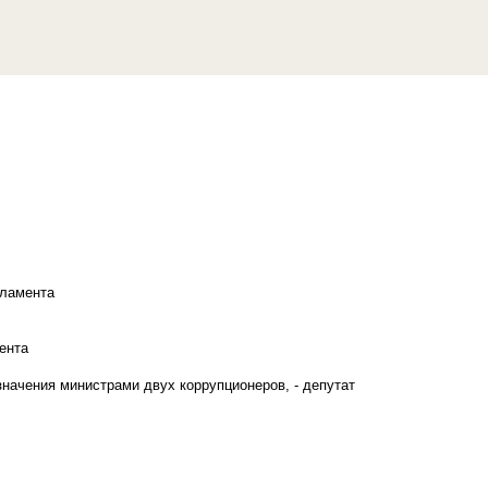
рламента
ента
начения министрами двух коррупционеров, - депутат