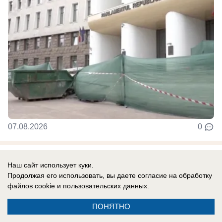
07.08.2026
0
Политика
Наш сайт использует куки.
Фёдор Гагауз: Парламентскую рабочую
Продолжая его использовать, вы даете согласие на обработку
группу Кишинёв-Комрат необходимо
файлов cookie
и пользовательских данных.
восстановить
ПОНЯТНО
Диалог Кишинев - Комрат