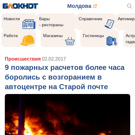
Молдова
Новости
Бары
Справочник
Автомир
- рестораны
Работа
Магазины
Гостиницы
Астр
гада
Происшествия
02.02.2017
9 пожарных расчетов более часа
боролись с возгоранием в
автоцентре на Старой почте