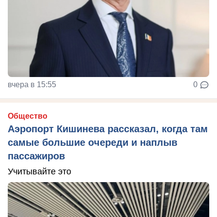
вчера в 15:55
0
Общество
Аэропорт Кишинева рассказал, когда там
самые большие очереди и наплыв
пассажиров
Учитывайте это