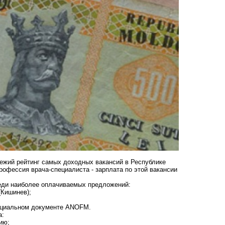
ежий рейтинг самых доходных вакансий в Республике
офессия врача-специалиста - зарплата по этой вакансии
еди наиболее оплачиваемых предложений:
(Кишинев);
фициальном документе ANOFM.
а:
ию;