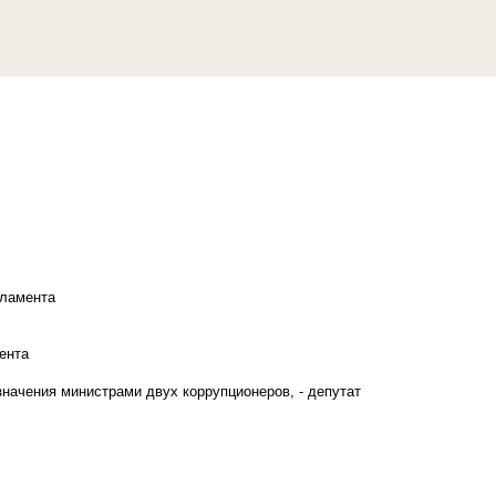
рламента
ента
начения министрами двух коррупционеров, - депутат