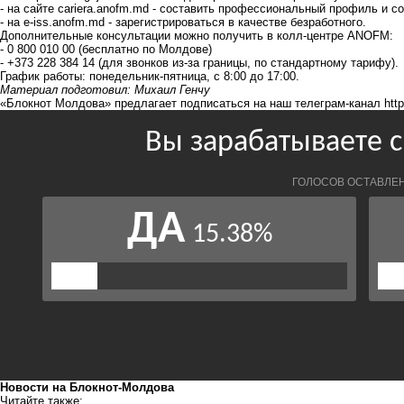
- на сайте cariera.anofm.md - составить профессиональный профиль и 
- на e-iss.anofm.md - зарегистрироваться в качестве безработного.
Дополнительные консультации можно получить в колл-центре ANOFM:
- 0 800 010 00 (бесплатно по Молдове)
- +373 228 384 14 (для звонков из-за границы, по стандартному тарифу).
График работы: понедельник-пятница, с 8:00 до 17:00.
Материал подготовил: Михаил Генчу
«Блокнот Молдова» предлагает подписаться на наш телеграм-канал
htt
Новости на Блoкнoт-Молдова
Читайте также: