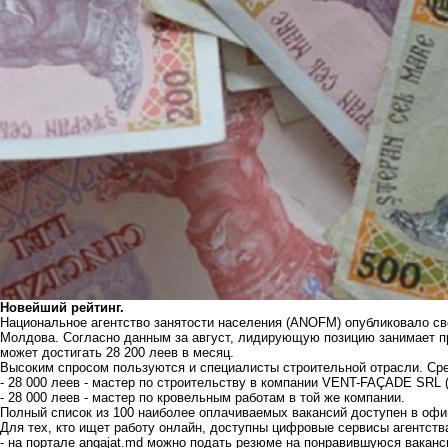
Новейший рейтинг.
Национальное агентство занятости населения (ANOFM) опубликовало св
Молдова. Согласно данным за август, лидирующую позицию занимает пр
может достигать 28 200 леев в месяц.
Высоким спросом пользуются и специалисты строительной отрасли. Ср
- 28 000 леев - мастер по строительству в компании VENT-FAÇADE SRL 
- 28 000 леев - мастер по кровельным работам в той же компании.
Полный список из 100 наиболее оплачиваемых вакансий доступен в о
Для тех, кто ищет работу онлайн, доступны цифровые сервисы агентств
- на портале angajat.md можно подать резюме на понравившуюся ваканс