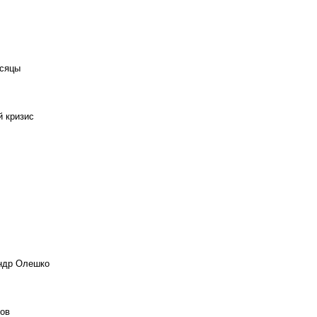
есяцы
й кризис
андр Олешко
ов