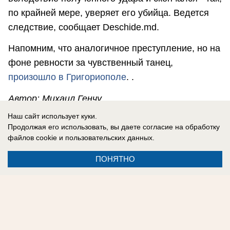
по крайней мере, уверяет его убийца. Ведется
следствие, сообщает Deschide.md.
Напомним, что аналогичное преступление, но на
фоне ревности за чувственный танец,
произошло в Григориополе
. .
Автор: Михаил Генчу
Наш сайт использует куки.
«Блокнот Молдова» предлагает подписаться на
Продолжая его использовать, вы даете согласие на обработку
наш телеграм-канал
https://t.me/bloknotmd
- все
файлов cookie
и пользовательских данных.
новости в одном месте.
ПОНЯТНО