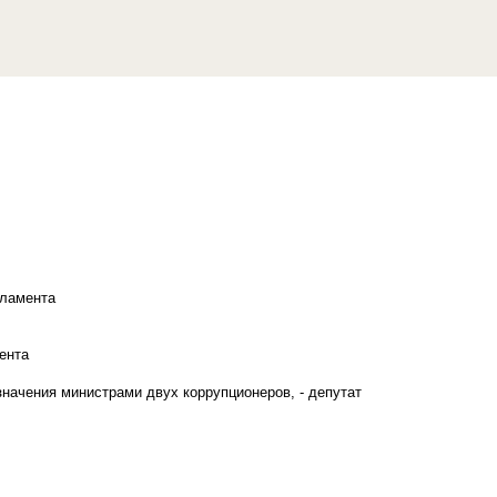
рламента
ента
начения министрами двух коррупционеров, - депутат