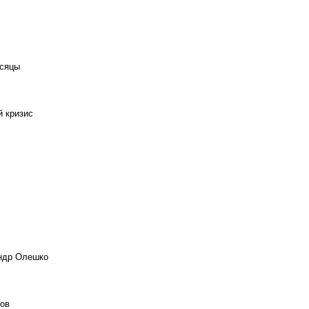
есяцы
й кризис
андр Олешко
ов