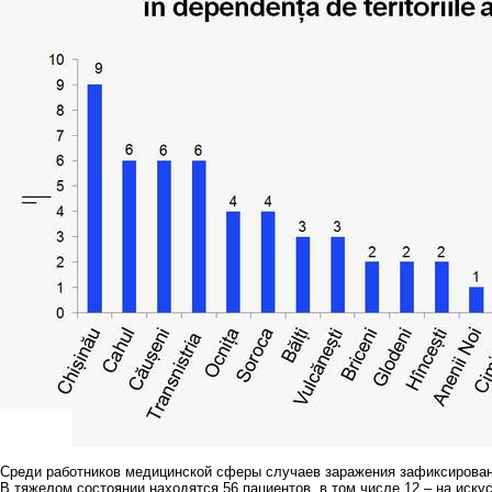
Среди работников медицинской сферы случаев заражения зафиксирован
В тяжелом состоянии находятся 56 пациентов, в том числе 12 – на иску