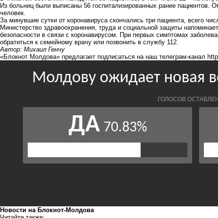
Из больниц были выписаны 56 госпитализированных ранее пациентов. О
человек.
За минувшие сутки от коронавируса скончались три пациента, всего чис
Министерство здравоохранения, труда и социальной защиты напоминае
безопасности в связи с коронавирусом. При первых симптомах заболеван
обратиться к семейному врачу или позвонить в службу 112.
Автор: Михаил Генчу
«Блокнот Молдова» предлагает подписаться на наш телеграм-канал
htt
Новости на Блoкнoт-Молдова
Читайте также: