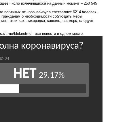
бщее число излечившихся на данный момент – 250 545
ло погибших от коронавируса составляет 6214 человек.
т гражданам о необходимости соблюдать меры
ия, таких как: лихорадка, кашель, насморк, следует
ps://t.me/bloknotmd
- все новости в одном месте.