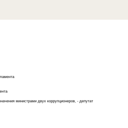
рламента
ента
начения министрами двух коррупционеров, - депутат