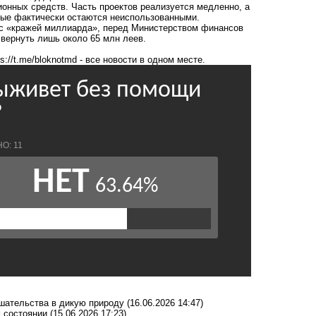
онных средств. Часть проектов реализуется медленно, а
орые фактически остаются неиспользованными.
х с «кражей миллиарда», перед Министерством финансов
 вернуть лишь около 65 млн леев.
ps://t.me/bloknotmd
- все новости в одном месте.
ешательства в дикую природу
(16.06.2026 14:47)
м состоянии
(15.06.2026 17:23)