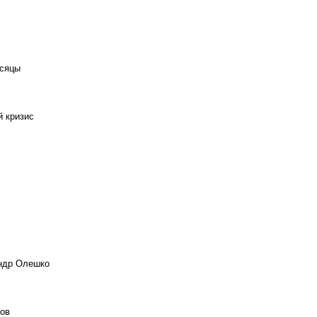
есяцы
й кризис
андр Олешко
ов