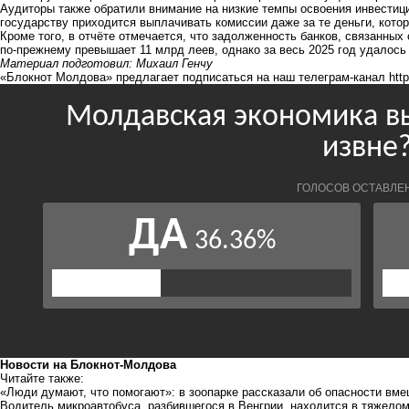
Аудиторы также обратили внимание на низкие темпы освоения инвестици
государству приходится выплачивать комиссии даже за те деньги, кот
Кроме того, в отчёте отмечается, что задолженность банков, связанны
по-прежнему превышает 11 млрд леев, однако за весь 2025 год удалось
Материал подготовил: Михаил Генчу
«Блокнот Молдова» предлагает подписаться на наш телеграм-канал
htt
Новости на Блoкнoт-Молдова
Читайте также:
«Люди думают, что помогают»: в зоопарке рассказали об опасности вм
Водитель микроавтобуса, разбившегося в Венгрии, находится в тяжело