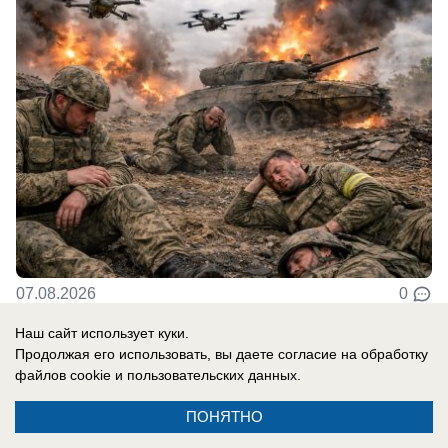
07.08.2026
0
Наш сайт использует куки.
Продолжая его использовать, вы даете согласие на обработку
В России
файлов cookie
и пользовательских данных.
«Там, где бьют москаля, Польша
оказывает помощь»: президент страны
ПОНЯТНО
сделал агрессивное заявление в адрес