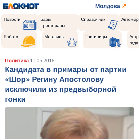
Молдова
Новости
Бары
Справочник
Автомир
- рестораны
Работа
Магазины
Гостиницы
Астр
гада
Политика
11.05.2018
Кандидата в примары от партии
«Шор» Регину Апостолову
исключили из предвыборной
гонки