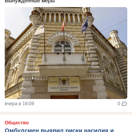
Вынужденные меры
вчера в 16:09
0
Общество
Омбудсмен выявил риски насилия и