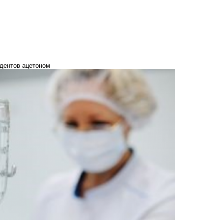
удентов ацетоном