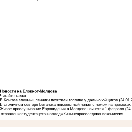
Новости на Блoкнoт-Молдова
Читайте также:
В Конгазе злоумышленники похитили топливо у дальнобойщиков
(24.01.
В столичном секторе Ботаника неизвестный напал с ножом на прохожих
Живое прослушивание Евровидения в Молдове начнется 1 февраля
(24
отравление
студент
ацетон
колледж
Кишинев
расследование
комиссия