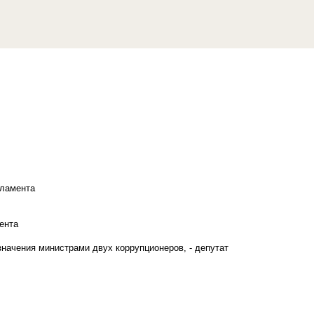
рламента
ента
начения министрами двух коррупционеров, - депутат