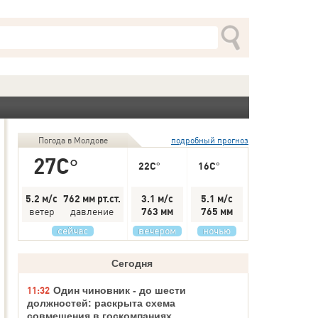
Погода в Молдове
подробный прогноз
27C°
22C°
16C°
5.2 м/с
762 мм рт.ст.
3.1 м/с
5.1 м/с
ветер
давление
763 мм
765 мм
сейчас
вечером
ночью
Сегодня
11:32
Один чиновник - до шести
должностей: раскрыта схема
совмещения в госкомпаниях