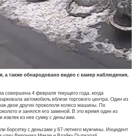
, а также обнародовано видео с камер наблюдения,
ыла совершена 4 февраля текущего года, когда
парковала автомобиль вблизи торгового центра. Один из
как двое других прокололи колесо машины. По
колото и занялся его заменой. В это время один из
извлек из нее сумку с деньгами.
ли борсетку с деньгами у 67-летнего мужчины. Инцидент
и улиц Вероника Микле и Влайку Пыркэлаб.