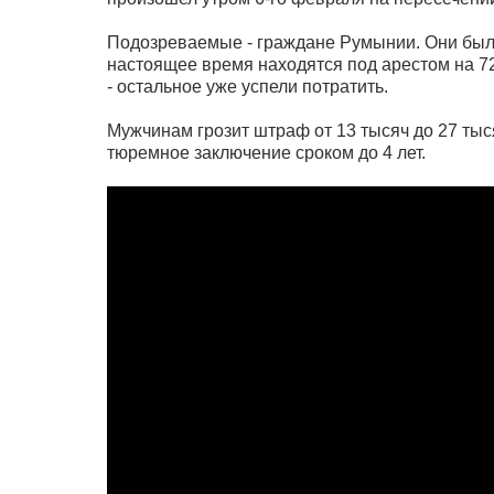
Подозреваемые - граждане Румынии. Они были
настоящее время находятся под арестом на 72
- остальное уже успели потратить.
Мужчинам грозит штраф от 13 тысяч до 27 тыс
тюремное заключение сроком до 4 лет.