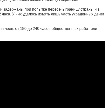
 задержаны при попытке пересечь границу страны и в
 часа. У них удалось изъять лишь часть украденных денег
яч леев, от 180 до 240 часов общественных работ или