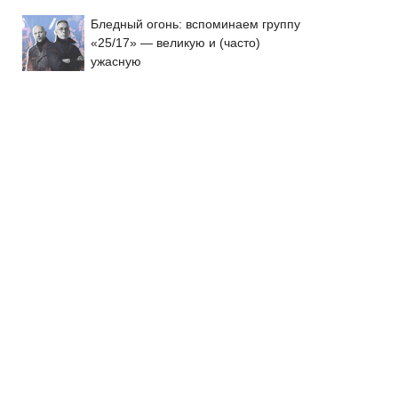
11:56
Размер зимних компенсаций станет
известен после решения НАРЭ по новому
Бледный огонь: вспоминаем группу
тарифу на газ
«25/17» — великую и (часто)
ужасную
Житель Якутии выжил после 25 дней
блужданий в тайге
Де Вилье: Макрон и фон дер Ляйен
хотят развязать войну с Россией
Подробности из первых уст:
Участник СВО рассказал, что спасло
его в схватке с медведем
10:45
Молдова заняла одно из последних
мест в Европе по размеру минимальной
Подробности из первых уст:
зарплаты
Участник СВО рассказал, что спасло
его в схватке с медведем
09:30
Календарь: 5 августа - войска
впервые взяли Измаил, освободив его
от турок