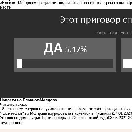
«Блокнот Молдова» предлагает подписаться на наш телеграм-канал
htt
месте.
Новости на Блoкнoт-Молдова
Читайте также:
18-летняя сутенерша получила пять лет тюрьмы за эксплуатацию таких
"Косметолог" из Молдовы изуродовала пациенток в Румынии
(27.01.2023
Уголовное дело судьи Терти передали в Хынчештский суд
(03.05.2021 20
суд
приговор