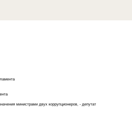
рламента
ента
начения министрами двух коррупционеров, - депутат