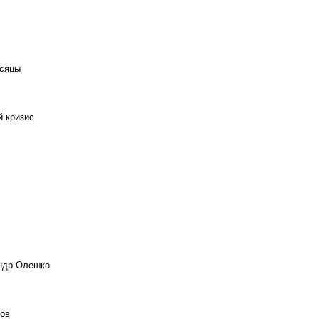
есяцы
й кризис
андр Олешко
ов