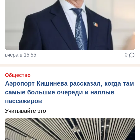
вчера в 15:55
0
Общество
Аэропорт Кишинева рассказал, когда там
самые большие очереди и наплыв
пассажиров
Учитывайте это