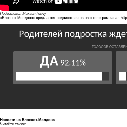
Подготовил Михаил Генчу
«Блокнот Молдова» предлагает подписаться на наш телеграм-канал
htt
Новости на Блoкнoт-Молдова
Читайте также: