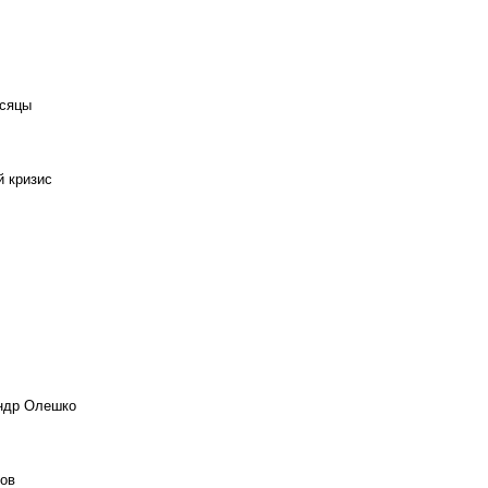
есяцы
й кризис
андр Олешко
ов