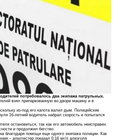
родителей потребовалось два экипажа патрульных.
телей взял припаркованную во дворе машину и в
скольку из-под его капота валил дым. Полицейские
руля 16-летний водитель набрал скорость и попытался
теля остановиться, так как его автомобиль неисправен.
сности и продолжил бегство.
на благодаря помощи еще одного экипажа полиции. Как
ния – алкотестер показал 0,16 мг/л алкоголя