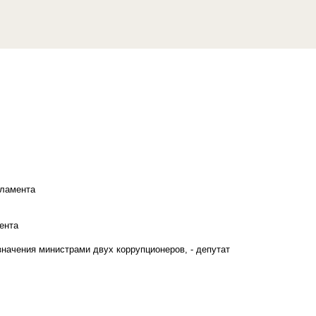
рламента
ента
начения министрами двух коррупционеров, - депутат