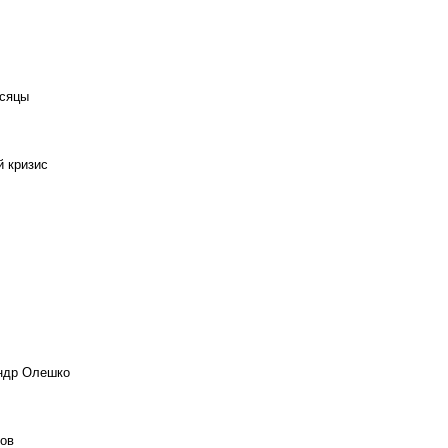
есяцы
й кризис
андр Олешко
ов