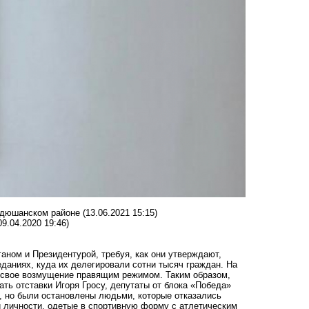
ондюшанском районе
(13.06.2021 15:15)
09.04.2020 19:46)
аном и Президентурой, требуя, как они утверждают,
еданиях, куда их делегировали сотни тысяч граждан. На
свое возмущение правящим режимом. Таким образом,
ть отставки Игоря Гросу, депутаты от блока «Победа»
а, но были остановлены людьми, которые отказались
и личности, одетые в спортивную форму с атлетическим