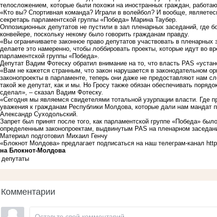
телосложением, которые были похожи на иностранных граждан, работа
«Кто вы? Спортивная команда? Играли в волейбол? И вообще, являетес
секретарь парламентской группы «Победа» Марина Таубер.
Оппозиционных депутатов не пустили в зал пленарных заседаний, где 
конвейере, поскольку некому было говорить гражданам правду.
«Вы ограничиваете законное право депутатов участвовать в пленарных з
делаете это намеренно, чтобы лоббировать проекты, которые идут во в
парламентской группы «Победа».
Депутат Вадим Фотеску обратил внимание на то, что власть PAS «устан
«Вам не кажется странным, что закон нарушается в законодательном ор
законопроекты в парламенте, теперь они даже не предоставляют нам с
такой же депутат, как и мы. Но Гросу также обязан обеспечивать порядо
сделал», – сказал Вадим Фотеску.
«Сегодня мы являемся свидетелями тотальной узурпации власти. Где п
уважения к гражданам Республики Молдова, которые дали нам мандат п
Александр Суходольский.
Запрет был принят после того, как парламентской группе «Победа» был
определенным законопроектам, выдвинутым PAS на пленарном заседани
Материал подготовил Михаил Генчу
«Блокнот Молдова» предлагает подписаться на наш телеграм-канал
htt
на Блoкнoт-Молдова
депутаты
Комментарии