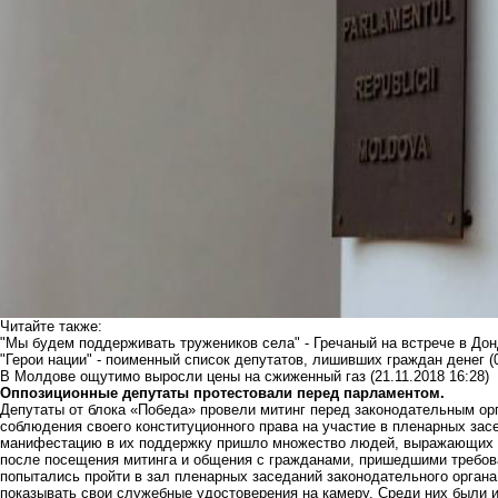
Читайте также:
"Мы будем поддерживать тружеников села" - Гречаный на встрече в Д
"Герои нации" - поименный список депутатов, лишивших граждан денег
(
В Молдове ощутимо выросли цены на сжиженный газ
(21.11.2018 16:28)
Оппозиционные депутаты протестовали перед парламентом.
Депутаты от блока «Победа» провели митинг перед законодательным орг
соблюдения своего конституционного права на участие в пленарных зас
манифестацию в их поддержку пришло множество людей, выражающих 
после посещения митинга и общения с гражданами, пришедшими требова
попытались пройти в зал пленарных заседаний законодательного орган
показывать свои служебные удостоверения на камеру. Среди них были 