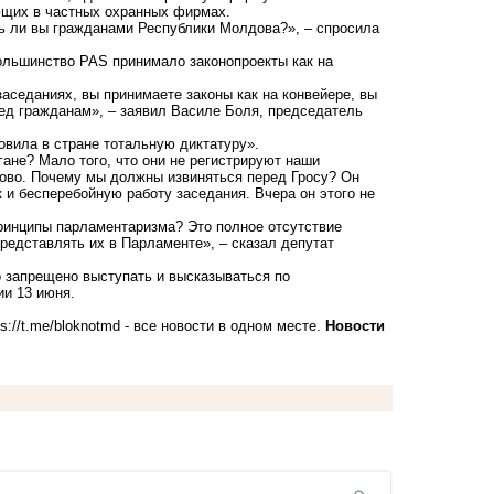
ющих в частных охранных фирмах.
ь ли вы гражданами Республики Молдова?», – спросила
большинство PAS принимало законопроекты как на
аседаниях, вы принимаете законы как на конвейере, вы
ред гражданам», – заявил Василе Боля, председатель
овила в стране тотальную диктатуру».
гане? Мало того, что они не регистрируют наши
лово. Почему мы должны извиняться перед Гросу? Он
к и бесперебойную работу заседания. Вчера он этого не
ринципы парламентаризма? Это полное отсутствие
редставлять их в Парламенте», – сказал депутат
о запрещено выступать и высказываться по
и 13 июня.
ps://t.me/bloknotmd
- все новости в одном месте.
Новости