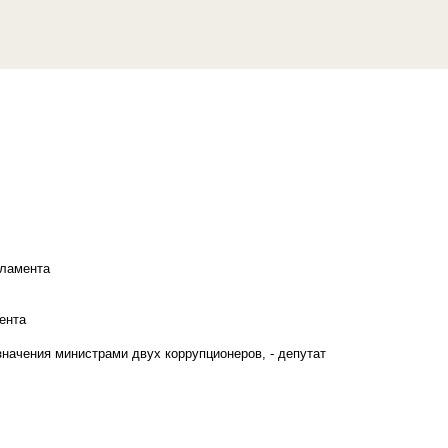
рламента
ента
начения министрами двух коррупционеров, - депутат