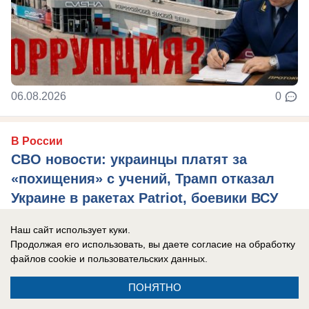
06.08.2026
0
В России
СВО новости: украинцы платят за
«похищения» с учений, Трамп отказал
Украине в ракетах Patriot, боевики ВСУ
тонут при форсировании Северского
Наш сайт использует куки.
Донца
Продолжая его использовать, вы даете согласие на обработку
Главные новости СВО на утро 7 августа 2026
файлов cookie
и пользовательских данных.
года.
ПОНЯТНО