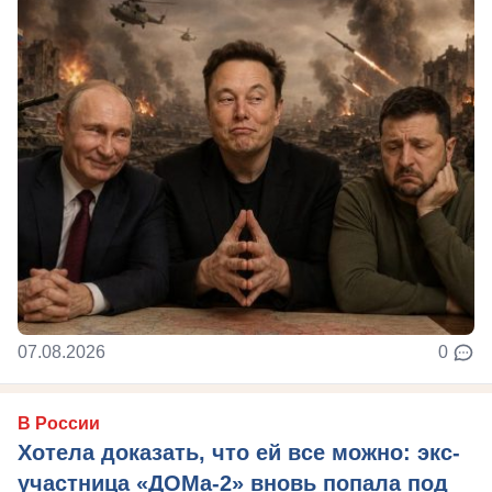
07.08.2026
0
В России
Хотела доказать, что ей все можно: экс-
участница «ДОМа-2» вновь попала под