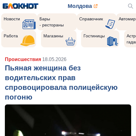
Молдова
Новости
Бары
Справочник
Автомир
- рестораны
Работа
Магазины
Гостиницы
Астр
гада
Происшествия
18.05.2026
Пьяная женщина без
водительских прав
спровоцировала полицейскую
погоню