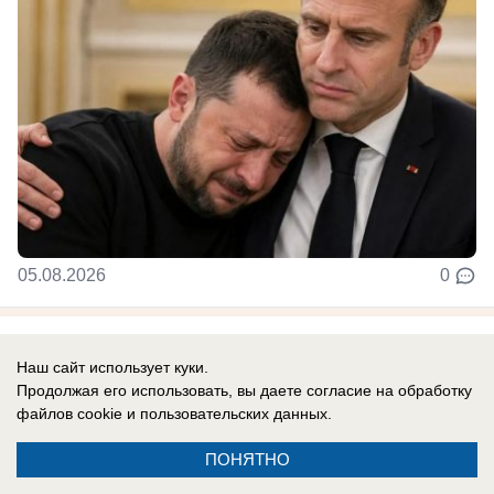
05.08.2026
0
В России
Наш сайт использует куки.
До них начало доходить: отставной
Продолжая его использовать, вы даете согласие на обработку
главком ВСУ Залужный признал полное
файлов cookie
и пользовательских данных.
поражение Украины перед Россией
ПОНЯТНО
Российская армия нашла противодействие