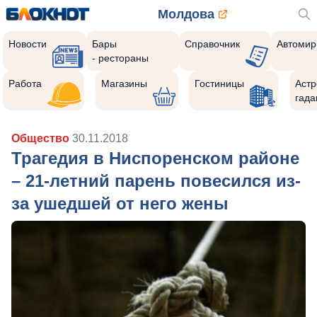
Молдова
Новости
Бары
Справочник
Автомир
- рестораны
Работа
Магазины
Гостиницы
Астр
гада
Общество
30.11.2018
Трагедия в Ниспоренском районе
– 21-летний парень повесился из-
за ушедшей от него жены