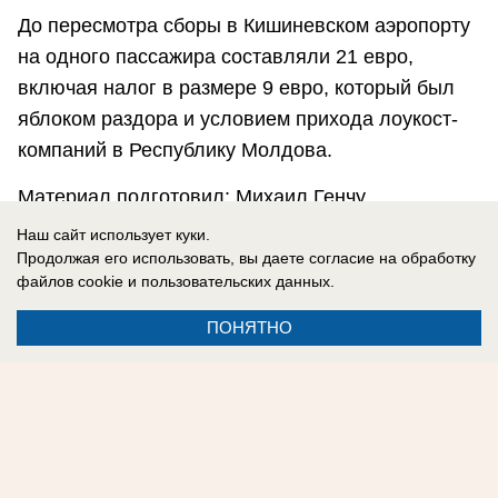
До пересмотра сборы в Кишиневском аэропорту
на одного пассажира составляли 21 евро,
включая налог в размере 9 евро, который был
яблоком раздора и условием прихода лоукост-
компаний в Республику Молдова.
Материал подготовил: Михаил Генчу
Наш сайт использует куки.
«Блокнот Молдова» предлагает подписаться на
Продолжая его использовать, вы даете согласие на обработку
наш телеграм-канал
https://t.me/bloknotmd
- все
файлов cookie
и пользовательских данных.
новости, юмор и сатира в одном месте.
ПОНЯТНО