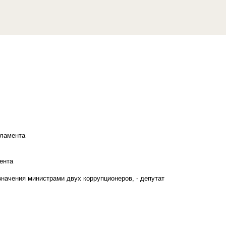
рламента
ента
начения министрами двух коррупционеров, - депутат