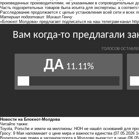
произведенных производителями, не указанными в сопроводительных до
Часть подозрительных товаров была изъята для экспертизы, а соотве
Расследование продолжается с целью установления всей сети и всех л
Материал подготовил: Михаил Генчу
«Блокнот Молдова» предлагает подписаться на наш телеграм-канал
htt
Новости на Блoкнoт-Молдова
Читайте также:
Toyota, Porsche и земли на миллионы: НОН не нашёл оснований для про
Гросу: 9 Мая напоминает о цене мира и важности единства
(07.05.2026 1
Водительские права и загранпаспорта в Молдове вырастут в цене
(06.05