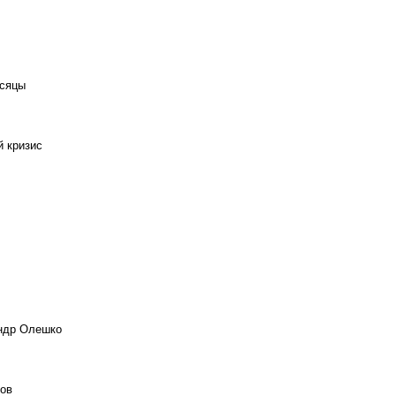
есяцы
й кризис
андр Олешко
ов