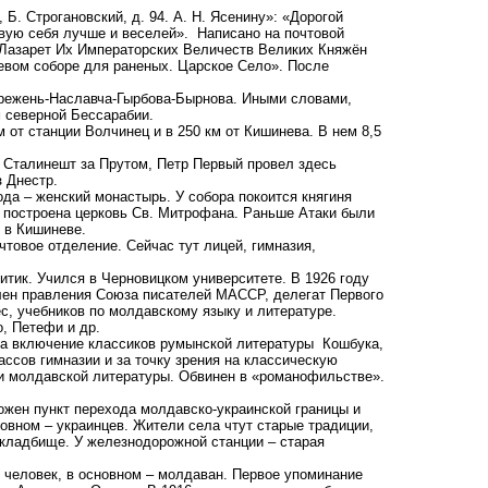
. Строгановский, д. 94. А. Н. Ясенину»: «Дорогой
вую себя лучше и веселей». Написано на почтовой
«Лазарет Их Императорских Величеств Великих Княжён
вом соборе для раненых. Царское Село». После
режень-Наславча-Гырбова-Бырнова. Иными словами,
 северной Бессарабии.
 от станции Волчинец и в 250 км от Кишинева. В нем 8,5
 Сталинешт за Прутом, Петр Первый провел здесь
 Днестр.
а – женский монастырь. У собора покоится княгиня
ут построена церковь Св. Митрофана. Раньше Атаки были
 в Кишиневе.
товое отделение. Сейчас тут лицей, гимназия,
тик. Учился в Черновицком университете. В 1926 году
член правления Союза писателей МАССР, делегат Первого
с, учебников по молдавскому языку и литературе.
, Петефи и др.
за включение классиков румынской литературы Кошбука,
ссов гимназии и за точку зрения на классическую
и молдавской литературы. Обвинен в «романофильстве».
жен пункт перехода молдавско-украинской границы и
новном – украинцев. Жители села чтут старые традиции,
кладбище. У железнодорожной станции – старая
 человек, в основном – молдаван. Первое упоминание