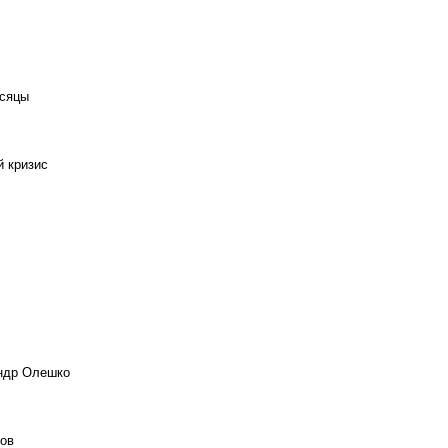
есяцы
й кризис
андр Олешко
ов