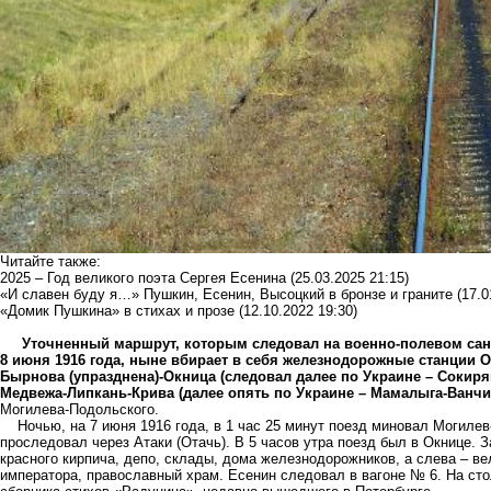
Читайте также:
2025 – Год великого поэта Сергея Есенина
(25.03.2025 21:15)
«И славен буду я…» Пушкин, Есенин, Высоцкий в бронзе и граните
(17.0
«Домик Пушкина» в стихах и прозе
(12.10.2022 19:30)
Уточненный маршрут, которым следовал на военно-полевом санит
8 июня 1916 года, ныне вбирает в себя железнодорожные станции 
Бырнова (упразднена)-Окница (следовал далее по Украине – Соки
Медвежа-Липкань-Крива (далее опять по Украине – Мамалыга-Ванч
Могилева-Подольского.
Ночью, на 7 июня 1916 года, в 1 час 25 минут поезд миновал Могилев
проследовал через Атаки (Отачь). В 5 часов утра поезд был в Окнице. 
красного кирпича, депо, склады, дома железнодорожников, а слева – ве
императора, православный храм. Есенин следовал в вагоне № 6. На сто