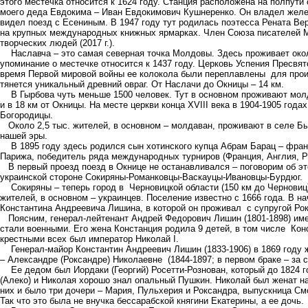
этого местечка относится к 1624 году. Станция расположена на полпути 
моего деда Евдокима – Иван Евдокимович Кушнеренко. Он владел желе
видел поезд с Есениным. В 1947 году тут родилась поэтесса Рената Вер
на крупных международных книжных ярмарках. Член Союза писателей М
творческих людей (2017 г.).
Наславча – это самая северная точка Молдовы. Здесь проживает около
упоминание о местечке относится к 1437 году. Церковь Успения Пресвя
время Первой мировой войны ее колокола были переплавлены для про
тянется уникальный древний овраг. От Наслачи до Окницы – 14 км.
В Гырбова чуть меньше 1500 человек. Тут в основном проживают молдав
и в 18 км от Окницы. На месте церкви конца XVIII века в 1904-1905 год
Богородицы.
Около 2,5 тыс. жителей, в основном – молдаван, проживают в селе Бырн
нашей эры.
В 1895 году здесь родился сын хотинского купца Абрам Барац – франц
Парижа, победитель ряда международных турниров (Франция, Англия, Ру
В первый проезд поезд в Окнице не останавливался – поговорим об эт
украинской стороне Сокиряны-Романковцы-Васкауцы-Ивановцы-Бурдюг.
Сокиряны – теперь город в Черновицкой области (150 км до Черновиц). 
жителей, в основном – украинцев. Поселение известно с 1666 года. В 
Константина Андреевича Лишина, в которой он проживал с супругой Рок
Поясним, генерал-лейтенант Андрей Федорович Лишин (1801-1898) имел
стали военными. Его жена Констанция родила 9 детей, в том числе Конст
крестными всех был император Николай I.
Генерал-майор Константин Андреевич Лишин (1833-1906) в 1869 году ж
– Александре (Роксандре) Николаевне (1844-1897; в первом браке – за 
Ее дедом был Иордаки (Георгий) Росетти-Рознован, который до 1824 г
(Алеко) и Николая хорошо знал опальный Пушкин. Николай был женат на 
них и было три дочери – Мария, Пульхерия и Роксандра, выпускница Смо
Так что это была не внучка бессарабской княгини Екатерины, а ее дочь.