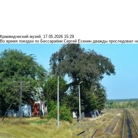
Краеведческий музей
,
17.05.2026 15:29
Во время поездки по Бессарабии Сергей Есенин дважды проследовал че