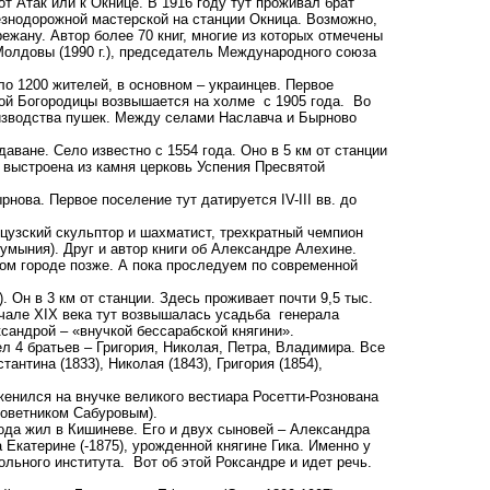
от Атак или к Окнице. В 1916 году тут проживал брат
знодорожной мастерской на станции Окница. Возможно,
ежану. Автор более 70 книг, многие из которых отмечены
олдовы (1990 г.), председатель Международного союза
 1200 жителей, в основном – украинцев. Первое
той Богородицы возвышается на холме с 1905 года. Во
изводства пушек. Между селами Наславча и Бырново
ане. Село известно с 1554 года. Оно в 5 км от станции
ах выстроена из камня церковь Успения Пресвятой
ова. Первое поселение тут датируется IV-III вв. до
узский скульптор и шахматист, трехкратный чемпион
мыния). Друг и автор книги об Александре Алехине.
ом городе позже. А пока проследуем по современной
Он в 3 км от станции. Здесь проживает почти 9,5 тыс.
начале XIX века тут возвышалась усадьба генерала
сандрой – «внучкой бессарабской княгини».
 4 братьев – Григория, Николая, Петра, Владимира. Все
антина (1833), Николая (1843), Григория (1854),
енился на внучке великого вестиара Росетти-Рознована
советником Сабуровым).
ода жил в Кишиневе. Его и двух сыновей – Александра
Екатерине (-1875), урожденной княгине Гика. Именно у
льного института. Вот об этой Роксандре и идет речь.