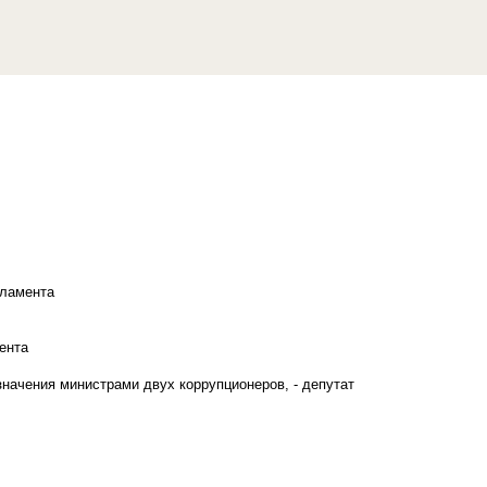
рламента
ента
начения министрами двух коррупционеров, - депутат