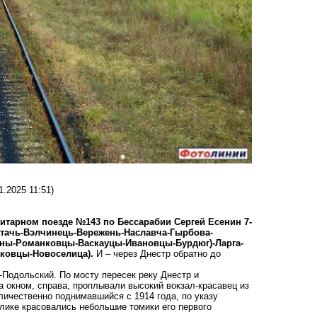
1.2025 11:51)
арном поезде №143 по Бессарабии Сергей Есенин 7-
Отачь-Вэлчинець-Вережень-Наславча-Гырбова-
ряны-Романковцы-Васкауцы-Ивановцы-Бурдюг)-Ларга-
иковцы-Новоселица).
И – через Днестр обратно до
-Подольский. По мосту пересек реку Днестр и
За окном, справа, проплывали высокий вокзал-красавец из
личественно поднимавшийся с 1914 года, по указу
лике красовались небольшие томики его первого