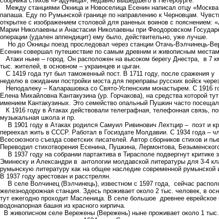
сборника стихов «Радуница», недавно вышедшего в Петербурге.
Между станциями Окница и Новоселица Есенин написал отцу «Москва, Б
папаша. Еду по Румынской границе по направлению к Черновцам. Чувст
открытке с изображением столовой для раненых воинов с пояснением: 
Марии Николаевны и Анастасии Николаевны при Феодоровском Государе
операции (удален аппендицит) ему было, действительно, уже лучше.
Но до Окницы поезд проследовал через станции Отачь-Вэлчинець-Ве
Есенин совершал путешествие по самым древним и живописным местам
Атаки ныне – город. Он расположен на высоком берегу Днестра, в 7 км
тыс. жителей, в основном – украинцев и цыган.
С 1419 года тут был таможенный пост. В 1711 году, после сражения у
неделю в ожидании постройки моста для переправы русских войск через
Неподалеку – Каларашовка со Свято-Успенским монастырем. С 1916 год
Елена Михайловна Кантакузина (ур. Горчакова), на средства которой т
имением Кантакузиных. Это семейство опальный Пушкин часто посещал
К 1916 году в Атаках действовали телеграфная, телефонная связь, поч
музыкальная школа и пр.
В 1901 году в Атаках родился Самуил Ривинович Лехтцир – поэт и кри
переехал жить в СССР. Работал в Госиздате Молдавии. С 1934 года – 
Всесоюзного съезда советских писателей. Автор сборников стихов и пье
Переводил стихотворения Есенина, Пушкина, Лермонтова, Безыменского
В 1937 году на собрании партактива в Тирасполе подвергнут критике 
Эминеску и Александри в антологии молдавской литературы для 3-4 кла
румынскую литературу как на общее наследие современной румынской 
В 1937 году арестован и расстрелян.
В селе Волчинец (Вэлчинець), известном с 1597 года, сейчас располо
железнодорожная станция. Здесь проживает около 2 тыс. человек, в ос
тут ежегодно проходит Масленица. В селе большое древнее еврейское 
водонапорная башня из красного кирпича.
В живописном селе Вережены (Вережень) ныне проживает около 1 тыс.