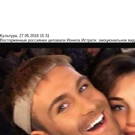
Культура
,
27.05.2018 15:31
Восторженные россиянки целовали Ионела Истрати: эмоциональное вид