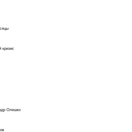
есяцы
й кризис
андр Олешко
ов