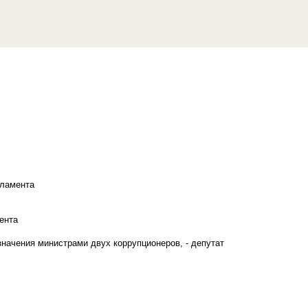
рламента
ента
начения министрами двух коррупционеров, - депутат