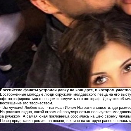
Российские фанаты устроили давку на концерте, в котором участв
Восторженные молодые люди окружили молдавского певца на его высту
сфотографироваться с певцом и получить его автограф. Девушки обни
восхищение его творчеством.
- Вы лучшие! Люблю вас, - написал Ионел Истрати в соцсети, где разме
На роликах видно, какой огромной популярностью пользуется молдавски
за рубежом. А самая юная поклонница бросилась на шею своему любим
Певец представил ремикс на песню, в клипе на которую ранее снялась