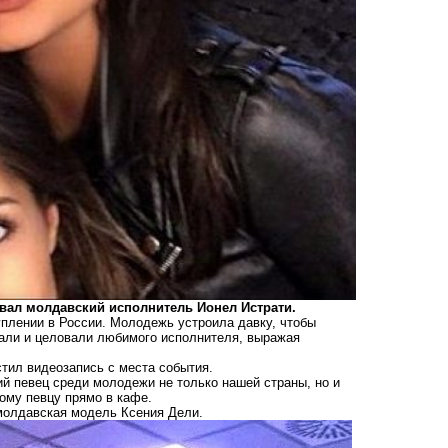
овал молдавский исполнитель Ионел Истрати.
плении в России. Молодежь устроила давку, чтобы
мали и целовали любимого исполнителя, выражая
стил видеозапись с места события.
й певец среди молодежи не только нашей страны, но и
ому певцу прямо в кафе.
 молдавская модель Ксения Дели.