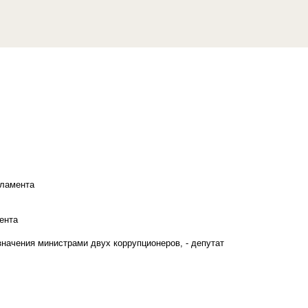
рламента
ента
начения министрами двух коррупционеров, - депутат