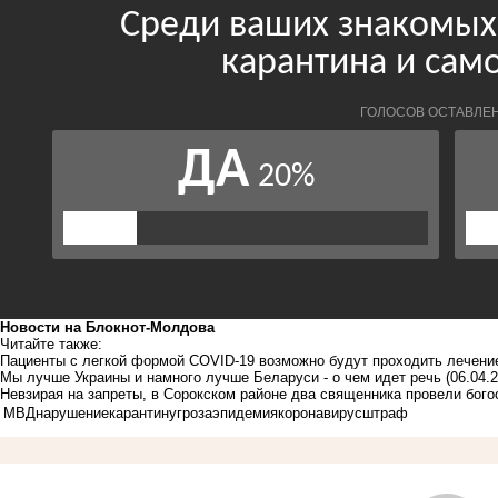
Новости на Блoкнoт-Молдова
Читайте также:
Пациенты с легкой формой COVID-19 возможно будут проходить лечени
Мы лучше Украины и намного лучше Беларуси - о чем идет речь
(06.04.
Невзирая на запреты, в Сорокском районе два священника провели бого
МВД
нарушение
карантин
угроза
эпидемия
коронавирус
штраф