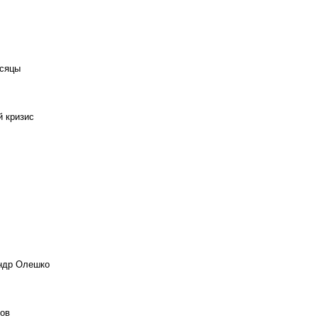
есяцы
й кризис
андр Олешко
ов