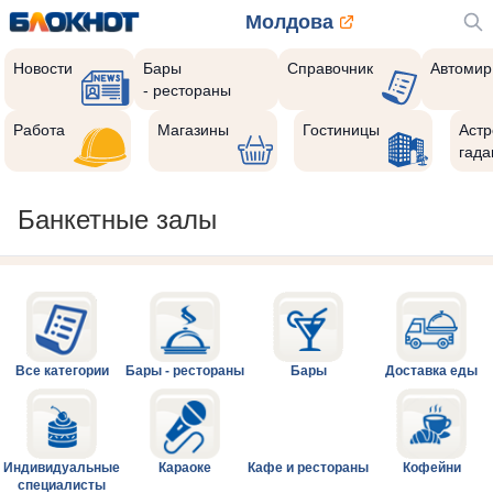
Молдова
Новости
Бары
Справочник
Автомир
- рестораны
Работа
Магазины
Гостиницы
Астр
гада
Банкетные залы
Все категории
Бары - рестораны
Бары
Доставка еды
Индивидуальные
Караоке
Кафе и рестораны
Кофейни
специалисты