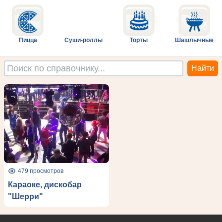
Пицца
Суши-роллы
Торты
Шашлычные
479 просмотров
Караоке, дискобар
"Шерри"