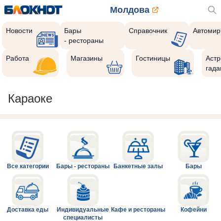
Молдова
Новости
Бары
Справочник
Автомир
- рестораны
Работа
Магазины
Гостиницы
Астр
гада
Караоке
Все категории
Бары - рестораны
Банкетные залы
Бары
Доставка еды
Индивидуальные
Кафе и рестораны
Кофейни
специалисты