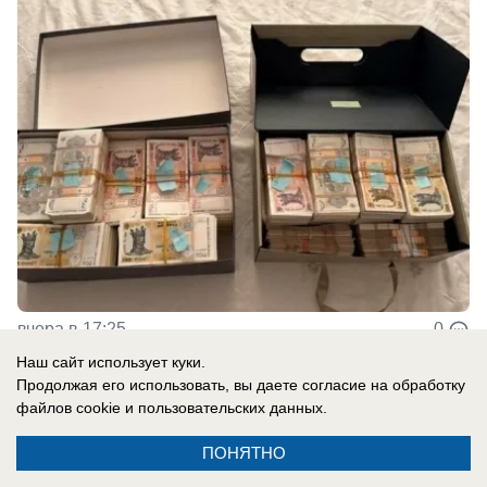
вчера в 17:25
0
Наш сайт использует куки.
Продолжая его использовать, вы даете согласие на обработку
Общество
файлов cookie
и пользовательских данных.
Примэрия Кишинева объявила о мерах
ПОНЯТНО
по экономии электроэнергии и воды