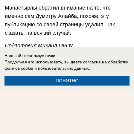
Манастырлы обратил внимание на то, что
именно сам Думитру Алайба, похоже, эту
публикацию со своей страницы удалил. Так
сказать, на всякий случай.
Подготовил Михаил Генчу
Наш сайт использует куки.
«Блокнот Молдова» предлагает подписаться на
Продолжая его использовать, вы даете согласие на обработку
наш телеграм-канал
https://t.me/bloknotmd
- все
файлов cookie
и пользовательских данных.
новости в одном месте.
ПОНЯТНО