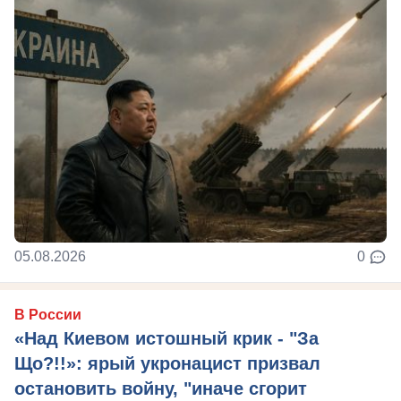
05.08.2026
0
В России
«Над Киевом истошный крик - "За
Що?!!»: ярый укронацист призвал
остановить войну, "иначе сгорит