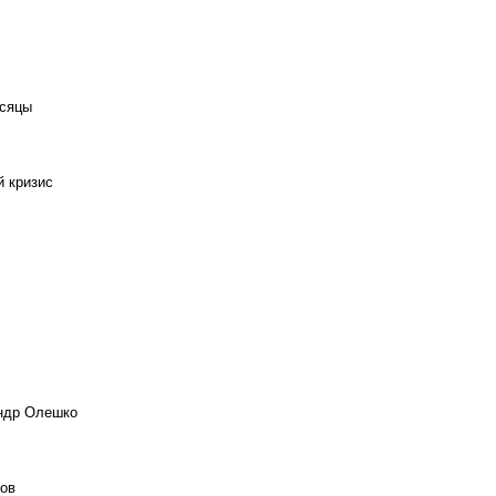
есяцы
й кризис
андр Олешко
ов