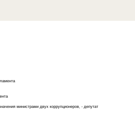
рламента
ента
начения министрами двух коррупционеров, - депутат