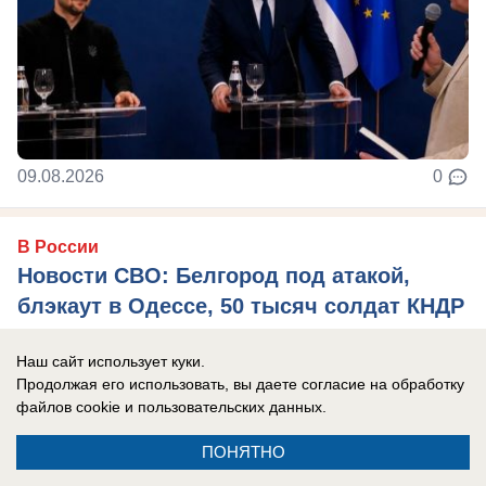
09.08.2026
0
В России
Новости СВО: Белгород под атакой,
блэкаут в Одессе, 50 тысяч солдат КНДР
напугали Зеленского
Наш сайт использует куки.
Главные новости СВО на утро 9 августа 2026
Продолжая его использовать, вы даете согласие на обработку
года.
файлов cookie
и пользовательских данных.
ПОНЯТНО