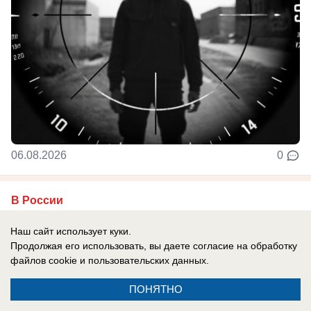
06.08.2026
0
В России
«Нам мешали жить проблемы»: друг
Наш сайт использует куки.
Усольцевых получил загадочное
Продолжая его использовать, вы даете согласие на обработку
сообщение от пропавшей семьи
файлов cookie
и пользовательских данных.
Новая тайна Усольцевых: послание пришло
ПОНЯТНО
спустя 10 месяцев после исчезновения.