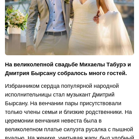
На великолепной свадьбе Михаелы Табурэ и
Дмитрия Бырсану собралось много гостей.
Избранником сердца популярной народной
исполнительницы стал музыкант Дмитрий
Бырсану. На венчании пары присутствовали
только члены семьи и близкие родственники. На
церемонии венчания невеста была в
великолепном платье силуэта русалка с пышной
вуалью. На женихе, учитывая жару, был удобный