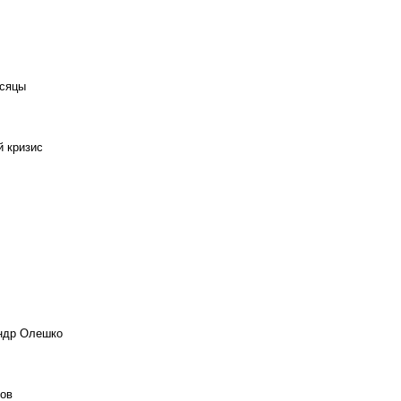
есяцы
й кризис
андр Олешко
ов