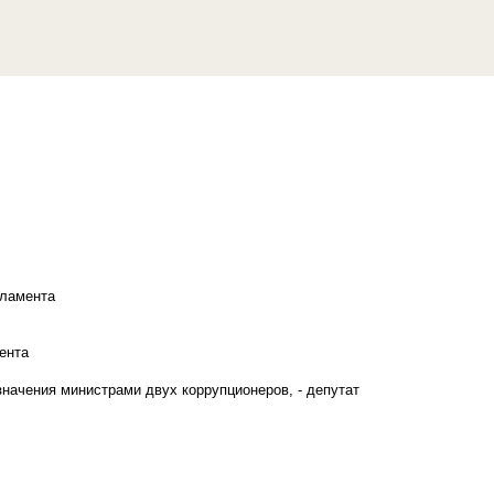
рламента
ента
начения министрами двух коррупционеров, - депутат