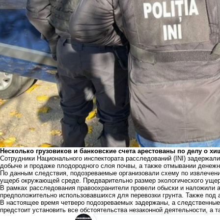
Несколько грузовиков и банковские счета арестованы по делу о х
Сотрудники Национального инспектората расследований (INI) задержали
добыче и продаже плодородного слоя почвы, а также отмывании денежн
По данным следствия, подозреваемые организовали схему по извлечени
ущерб окружающей среде. Предварительно размер экологического ущерб
В рамках расследования правоохранители провели обыски и наложили а
предположительно использовавшихся для перевозки грунта. Также под а
В настоящее время четверо подозреваемых задержаны, а следственны
предстоит установить все обстоятельства незаконной деятельности, а 