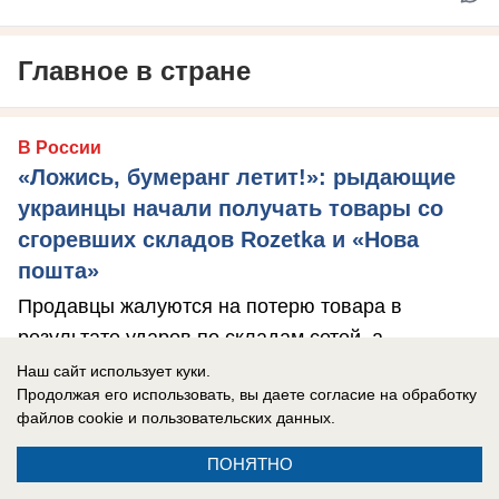
Главное в стране
В России
«Ложись, бумеранг летит!»: рыдающие
украинцы начали получать товары со
сгоревших складов Rozetka и «Нова
пошта»
Продавцы жалуются на потерю товара в
результате ударов по складам сетей, а
компенсация такая, что в результате люди
Наш сайт использует куки.
Продолжая его использовать, вы даете согласие на обработку
остаются ...
файлов cookie
и пользовательских данных.
ПОНЯТНО