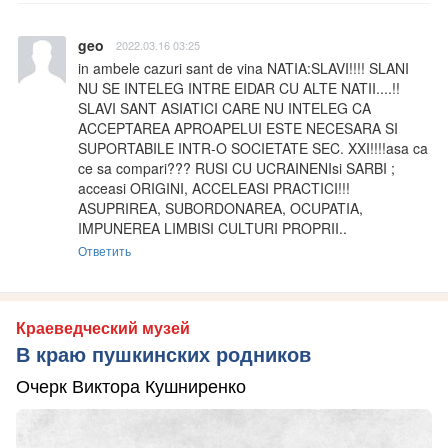
geo
2022.03.16 03:25
in ambele cazuri sant de vina NATIA:SLAVI!!!! SLANI 
NU SE INTELEG INTRE EIDAR CU ALTE NATII....!! 
SLAVI SANT ASIATICI CARE NU INTELEG CA 
ACCEPTAREA APROAPELUI ESTE NECESARA SI 
SUPORTABILE INTR-O SOCIETATE SEC. XXI!!!!asa ca 
ce sa compari??? RUSI CU UCRAINENIsi SARBI ; 
acceasi ORIGINI, ACCELEASI PRACTICI!!! 
ASUPRIREA, SUBORDONAREA, OCUPATIA, 
IMPUNEREA LIMBISI CULTURI PROPRII..
Ответить
Краеведческий музей
В краю пушкинских родников
Очерк Виктора Кушниренко