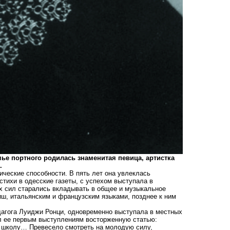
мье портного родилась знаменитая певица, артистка
.
ические способности. В пять лет она увлеклась
стихи в одесские газеты, с успехом выступала в
ех сил старались вкладывать в общее и музыкальное
иш, итальянским и французским языками, позднее к ним
едагога Луиджи Ронци, одновременно выступала в местных
ил ее первым выступлениям восторженную статью:
ю школу… Превесело смотреть на молодую силу,