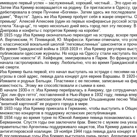
имевшую первый успех – заслуженный, хороший, честный... Это одно из
Затем Иза Кремер возвращается на родину. Ее пригласили в Одессу, где
дебютировала в опере Пуччини «Богема». Затем здесь же последовали в
даме”, “Фаусте”. Здесь же Иза Кремер пробует себя в жанре оперетты. 
премьер”. Алексей Алексеев (один из первых конферансье русской эст
спела “Ха-ца-ца”, то через несколько дней весь город пел эту песенку. 
Днепрова и конфеты с портретом Кремер на коробке”.
В 1915 году Иза Кремер окончательно переходит на эстраду, вскоре пр
А. Вертинским, Н. Плевицкой, Ю. Морфесси. Критики отмечали, что усп
с классической вокальной школой “легкомысленных” шансонеток и прочи
Во время Гражданской войны в 1918-1919 гг. Иза Кремер регулярно выст
публиковали одесские журналы. Но когда на Одессу стали наступать бо
“Одесские новости” И. Хейфецем, эмигрировала в Париж. Во французск
начала гастролировать по миру. Любопытно, что во время Гражданской
её смерти.
Иза Кремер была первой, кто начал выступать на эстраде с песнями на 
угрозы в свой адрес, певица дала концерт для евреев Варшавы. В 1920-х
Измаиле и родных Бельцах. Пластинки с ее песнями, записанные на фи
известность. Этому же способствовали и съемки в кино.
В начале 1930-х гг. Иза Кремер перебралась в Америку, где сотруднич
“Дос лин фун гетто”, поставленной в Нью-Йорке в 1932 году, певица в
Яковом Якобсом и композитором Александром Ольшанецким песню “Май
“визитной карточкой” ее родного города в мире.
В 1933 году Иза Кремер приехала в Германию, чтобы выступить в Обще
множество концертов в поддержку испанских республиканцев.
В 1934 году во время турне по Южной Америке певица познакомилась с
Берманном. Спустя годы они заключили брак. Вместе с мужем она уехал
правительство Аргентины поддерживало нацистов, Иза Кремер давала ко
антигитлеровской коалиции. 19 ноября 1944 года певица дала концерт в
В послевоенные годы Иза Кремер выступала очень редко. Аргентинские