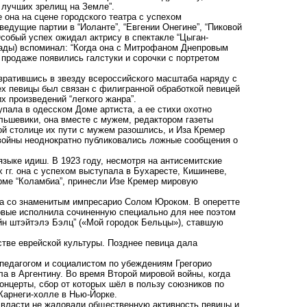
 лучших зрелищ на Земле”.
 она на сцене городского театра с успехом
едущие партии в “Иоланте”, “Евгении Онегине”, “Пиковой
Особый успех ожидал актрису в спектакле “Цыган-
рады) вспоминал: “Когда она с Митрофаном Днепровым
В продаже появились галстуки и сорочки с портретом
евратившись в звезду всероссийского масштаба наряду с
ех певицы был связан с филигранной обработкой певицей
х произведений “легкого жанра”.
упала в одесском Доме артиста, а ее стихи охотно
льшевики, она вместе с мужем, редактором газеты
ой столице их пути с мужем разошлись, и Иза Кремер
 войны неоднократно публиковались ложные сообщения о
языке идиш. В 1923 году, несмотря на антисемитские
 гг. она с успехом выступала в Бухаресте, Кишиневе,
рме “Коламбиа”, принесли Изе Кремер мировую
ала со знаменитым импресарио Солом Юроком. В оперетте
первые исполнила сочиненную специально для нее поэтом
н штэйтэлэ Бэлц” («Мой городок Бельцы»), ставшую
стве еврейской культуры. Позднее певица дала
 педагогом и социалистом по убеждениям Грегорио
а в Аргентину. Во время Второй мировой войны, когда
нцерты, сбор от которых шёл в пользу союзников по
 Карнеги-холле в Нью-Йорке.
 власти не жаловали общественную активность певицы и