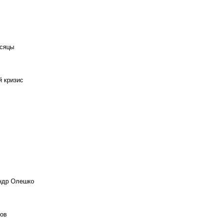
есяцы
й кризис
андр Олешко
ов