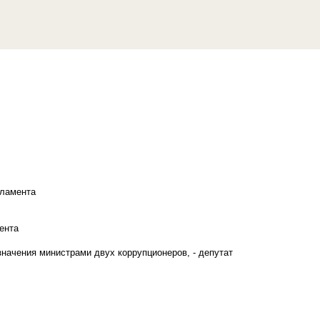
рламента
ента
начения министрами двух коррупционеров, - депутат