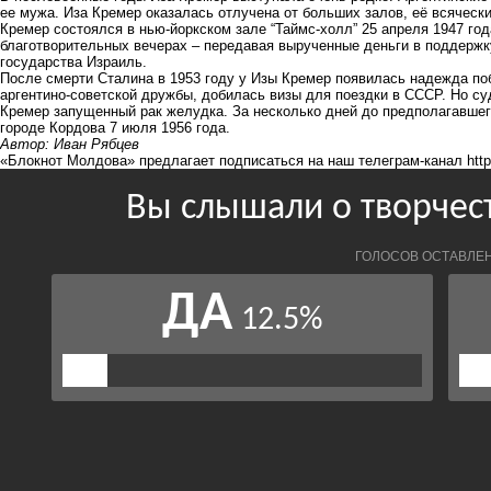
ее мужа. Иза Кремер оказалась отлучена от больших залов, её всячес
Кремер состоялся в нью-йоркском зале “Таймс-холл” 25 апреля 1947 год
благотворительных вечерах – передавая вырученные деньги в поддержк
государства Израиль.
После смерти Сталина в 1953 году у Изы Кремер появилась надежда по
аргентино-советской дружбы, добилась визы для поездки в СССР. Но су
Кремер запущенный рак желудка. За несколько дней до предполагавшего
городе Кордова 7 июля 1956 года.
Автор: Иван Рябцев
«Блокнот Молдова» предлагает подписаться на наш телеграм-канал
htt