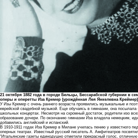
21 октября 1882 года в городе Бельцы, Бессарабской губернии в се
оперы и оперетты Иза Кремер (урождённая Лея Янкелевна Креймер)
У Изы Кремер с очень раннего возраста проявились музыкальные и поэт
еврейской свадебной музыкой. Еще обучаясь в гимназии, она посылала 
школьных концертах. Несмотря на скромный достаток, родители изо вс
образование дочери. По окончанию гимназии Иза владела немецким, ид
добавились английский и испанский.
В 1910-1911 годах Иза Кремер в Милане училась пению у известного п
оперных театрах. Известный русский писатель А. Амфитеатров посвят
“Итальянские газеты единодушно отметили прекрасный голос, отличну