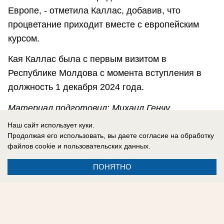
Европе, - отметила Каллас, добавив, что
процветание приходит вместе с европейским
курсом.
Кая Каллас была с первым визитом в
Республике Молдова с момента вступления в
должность 1 декабря 2024 года.
Материал подготовил: Михаил Генчу
Наш сайт использует куки.
«Блокнот Молдова» предлагает подписаться на
Продолжая его использовать, вы даете согласие на обработку
наш телеграм-канал
https://t.me/bloknotmd
- все
файлов cookie
и пользовательских данных.
новости в одном месте.
ПОНЯТНО