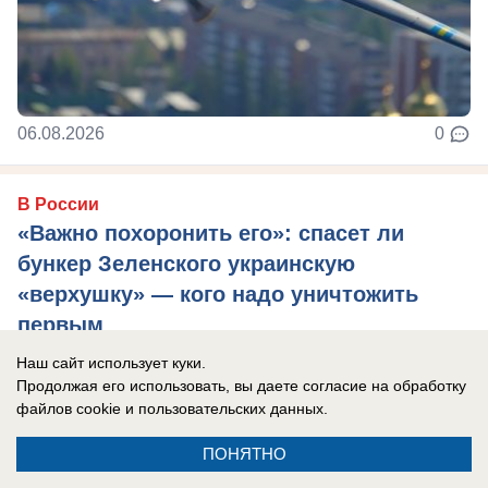
06.08.2026
0
В России
«Важно похоронить его»: спасет ли
бункер Зеленского украинскую
«верхушку» — кого надо уничтожить
первым
Украина осталась без ПВО и многие объекты
Наш сайт использует куки.
Продолжая его использовать, вы даете согласие на обработку
теперь не защищены.
файлов cookie
и пользовательских данных.
ПОНЯТНО