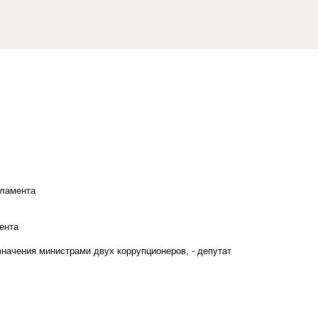
рламента
ента
начения министрами двух коррупционеров, - депутат