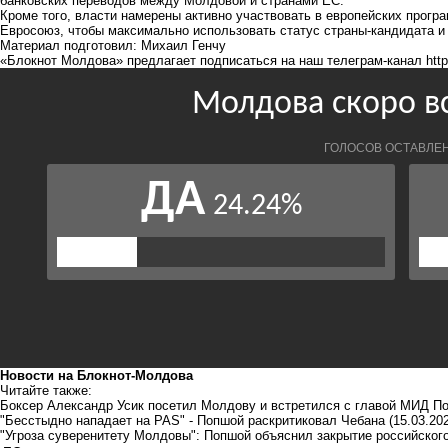
банковских переводов между Молдовой и странами ЕС.
Кроме того, власти намерены активно участвовать в европейских прогр
Евросоюз, чтобы максимально использовать статус страны-кандидата и 
Материал подготовил: Михаил Генчу
«Блокнот Молдова» предлагает подписаться на наш телеграм-канал
htt
Новости на Блoкнoт-Молдова
Читайте также:
Боксер Александр Усик посетил Молдову и встретился с главой МИД П
"Бесстыдно нападает на PAS" - Попшой раскритиковал Чебана
(15.03.20
"Угроза суверенитету Молдовы": Попшой объяснил закрытие российского