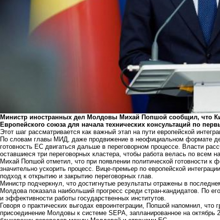
Министр иностранных дел Молдовы Михай Попшой сообщил, что Ки
Европейского союза для начала технических консультаций по перв
Этот шаг рассматривается как важный этап на пути европейской интегра
По словам главы МИД, даже продвижение в неофициальном формате де
готовность ЕС двигаться дальше в переговорном процессе. Власти рас
оставшиеся три переговорных кластера, чтобы работа велась по всем 
Михай Попшой отметил, что при появлении политической готовности к 
значительно ускорить процесс. Вице-премьер по европейской интеграц
подход к открытию и закрытию переговорных глав.
Министр подчеркнул, что достигнутые результаты отражены в последне
Молдова показала наибольший прогресс среди стран-кандидатов. По ег
и эффективности работы государственных институтов.
Говоря о практических выгодах евроинтеграции, Попшой напомнил, что
присоединение Молдовы к системе SEPA, запланированное на октябрь 2