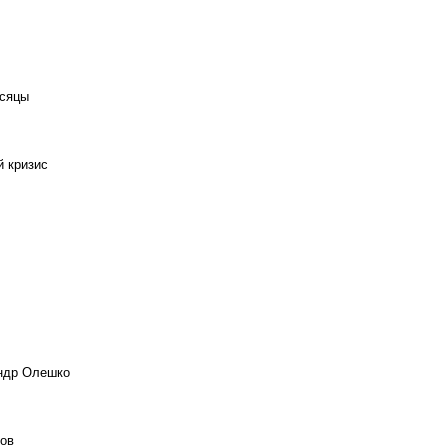
есяцы
й кризис
андр Олешко
ов