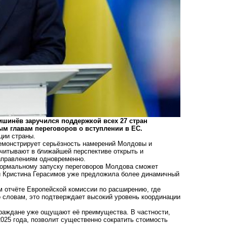
шинёв заручился поддержкой всех 27 стран
ым главам переговоров о вступлении в ЕС.
ции страны.
монстрирует серьёзность намерений Молдовы и
считывают в ближайшей перспективе открыть и
направлениям одновременно.
формальному запуску переговоров Молдова сможет
ии Кристина Герасимов уже предложила более динамичный
м отчёте Европейской комиссии по расширению, где
о словам, это подтверждает высокий уровень координации
 граждане уже ощущают её преимущества. В частности,
025 года, позволит существенно сократить стоимость