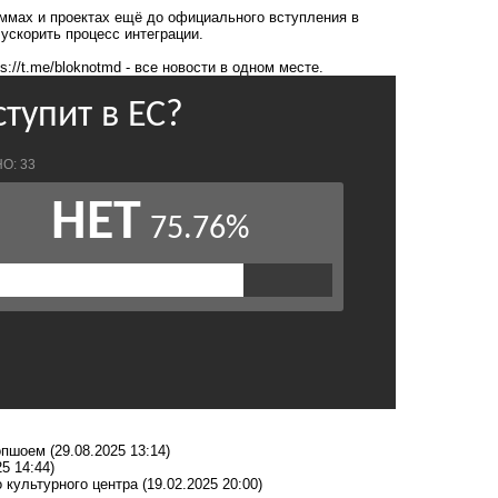
аммах и проектах ещё до официального вступления в
ускорить процесс интеграции.
ps://t.me/bloknotmd
- все новости в одном месте.
опшоем
(29.08.2025 13:14)
25 14:44)
 культурного центра
(19.02.2025 20:00)