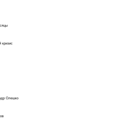
есяцы
й кризис
андр Олешко
ов