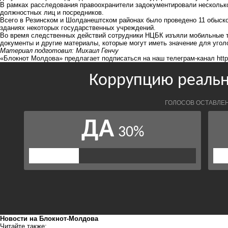
В рамках расследования правоохранители задокументировали нескольк
должностных лиц и посредников.
Всего в Резинском и Шолданештском районах было проведено 11 обысков
зданиях некоторых государственных учреждений.
Во время следственных действий сотрудники НЦБК изъяли мобильные 
документы и другие материалы, которые могут иметь значение для угол
Материал подготовил: Михаил Генчу
«Блокнот Молдова» предлагает подписаться на наш телеграм-канал
htt
Новости на Блoкнoт-Молдова
Читайте также: