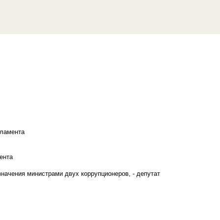
рламента
ента
начения министрами двух коррупционеров, - депутат