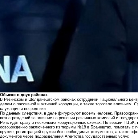
Обыски в двух районах.
В Резинском и Шолданештском районах сотрудники Национального центр
делам о пассивной и активной коррупции, а также торговле влиянием. 
служащие и посредники.
По данным следствия, в деле фигурируют восемь человек. Правоохрани
вознаграждений за влияние на решения различных комиссий и государст
Речь идёт сразу о нескольких коррупционных схемах. По версии НЦБК,
освобождению заключённого из тюрьмы №18 в Бранештах, помогать с п
оружие, регистрацией оружия без необходимых документов, а также о
документов через подразделения Агентства государственных услуг.